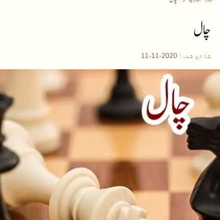
چال
شائع شدہ:
2020-11-11