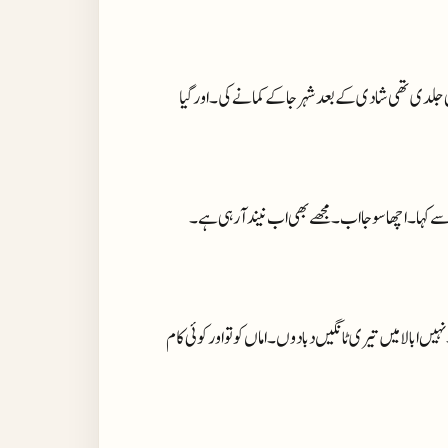
 جلدی تھی شادی کے بعد شہر جا کے کمانے کی۔ اور گیا
سے کہا۔ اچھا سو جا اب۔ مجھے بھی اب نیند آ رہی ہے۔
 ابا لا میں تیری ٹانگیں دبا دوں۔ اماں کو تو اور کوئی کام