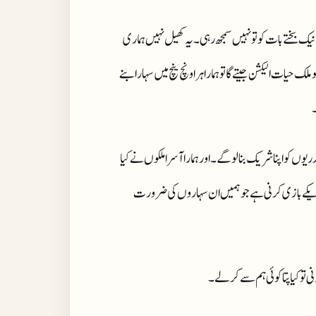
یک بختے بات کو تو نہیں سمجھ رہی۔ یہ کھیل نہیں ہماری
یات الیکشن جیتے گا تو ہمارا ہر اونچ نیچ میں سہارا بنے
۔
وں کو اپنا شریک بنا لو گے۔ اور ہمارا آسرا ملکوں نے کیا
 شریکے بازی کرنی ہے جو ہمیں ان سہاروں کی ضرورت
 تو کیا پتا کوئی ہم سے کر لے۔