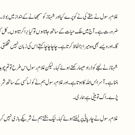
غلام رسول نے حقے کی نے کو پرے کیا اور شہناز کو سمجھانے کے انداز میں بولا۔ ن
ضرورت ہے۔ آج میں ملک حیات کے ساتھ جاتا ہوں تو کیا برا کرتا ہوں۔ کل کو ملک ح
گا۔ اور ویسے بھی وہ میرا بڑا لحاظ کرتا ہے۔ چاچا چاچا کہتے اس کی زبان نہیں تھکتی
شہناز نے لہجے کو ذرا دھیما رکھتے ہوئے کہا۔ لیکن غلام رسول اس طرح تو تم چوہدری
بننا ہے۔ آسرا بس اللہ کا ہوتا ہے۔ اور غلام رسول ہم نے کونسا کسی کے ساتھ
پڑے۔ اک تو بیٹی ہے ہماری۔
غلام رسول نے چارپائی پر لیٹتے ہوئے کہا۔ نیک بختے ہم نے شریکے بازی نہیں کرنی