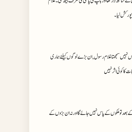
ی کے ساتھ لا رکھا اور باپ کی پائنتی کی طرف بیٹھ گئی۔ غلام
پور کش لیا۔
 نہیں سمجھتا غلام رسول, ان بڑے لوگوں کیلئے ہماری
 کا کوئی اثر نہیں
بعد تو ملکوں کے پاس نہیں جائے گا اور نہ ان بڑوں کے