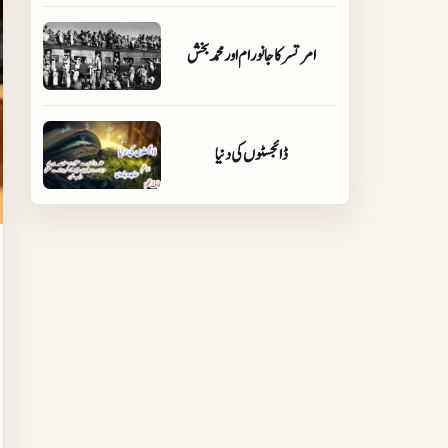
امرتسر کا جانو رام اور محمد بخش
ڈائجسٹوں کی دنیا