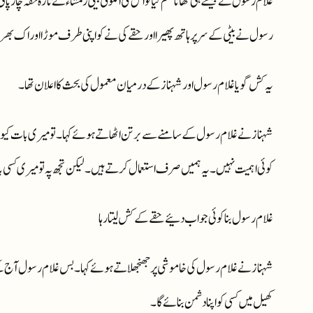
غلام رسول نے جیسے ہی کھانا ختم کیا تو اس کی اکلوتی بیٹی رمشاء نے تازہ حقہ چارپائ
رسول نے بیٹی کے سر پر ہاتھ پھیرا اور حقے کی نے کو اپنی طرف موڑا اور اک بھر
یہ کش گویا غلام رسول اور شہناز کے درمیان معمول کی بحث کا اعلان تھا۔
شہناز نے غلام رسول کے سامنے سے برتن اٹھاتے ہوئے کہا ۔ تو میری بات کیوں
کوئی اہمیت نہیں۔ یہ ہمیں صرف استعمال کرتے ہیں۔ لیکن تجھ پہ تو میری کسی بات
غلام رسول بنا کوئی جواب دئیے حقے کے کش لیتا رہا
شہناز نے غلام رسول کی خاموشی پر جھنجھلاتے ہوئے کہا۔ بس غلام رسول آج کے 
کھیل میں کسی کو اپنا دشمن بنائے گا۔