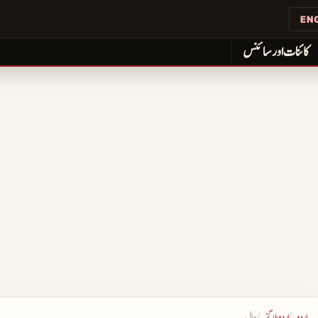
EN
کائنات اور سائنس
اردو
اردو بلاگز
چال