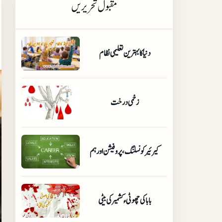
مقبول تحریریں
دنیا کا بہترین تعلیمی نظام
زخمی درخت
کیرئیر کونسلنگ،پروفیشن اور ہم
بابا کی چھوٹی ٫کشمیر کی بیٹی