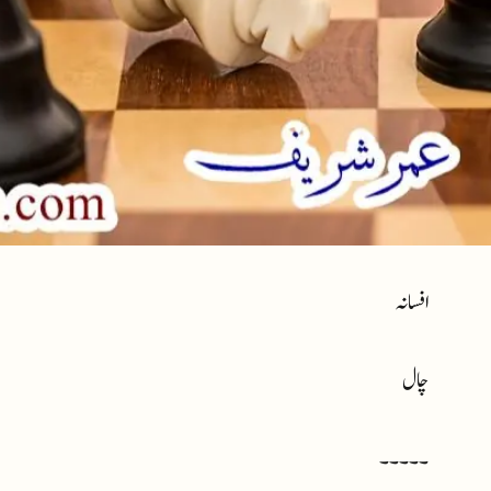
افسانہ
چال
۔۔۔۔۔