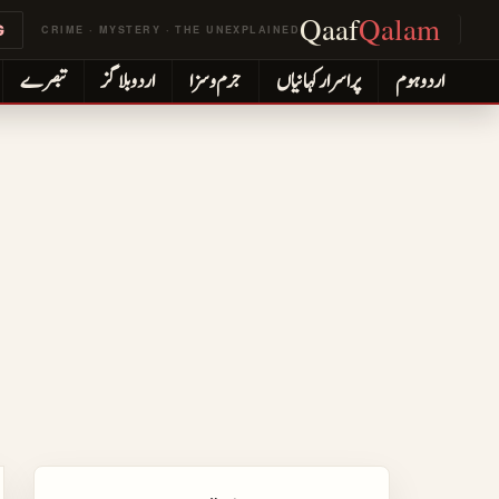
Qaaf
Qalam
G
CRIME · MYSTERY · THE UNEXPLAINED
اردو ہوم
پراسرار کہانیاں
جرم و سزا
اردو بلاگز
تبصرے