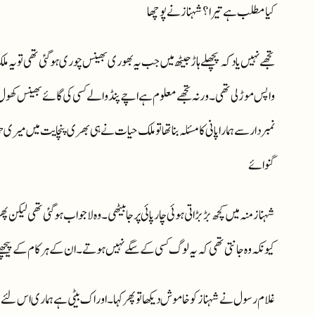
کیا مطلب ہے تیرا؟ شہناز نے پوچھا
تجھے نہیں یاد کہ پچھلے ہاڑ جیٹھ میں جب یہ بھوری بھینس چوری ہو گئی تھی تو 
واپس موڑ لی تھی۔ ورنہ تجھے معلوم ہے اچے پنڈ والے کسی کی گائے بھینس کھول
نمبردار سے ہمارا پانی کا مسئلہ بنا تھا تو ملک حیات نے ہی بھری پنچایت میں 
گنوائے
شہناز منہ میں کچھ بڑبڑاتی ہوئی چارپائی پر جا بیٹھی ۔ وہ لاجواب ہو گئی تھی لیک
کیونکہ وہ جانتی تھی کہ یہ لوگ کسی کے سگے نہیں ہوتے۔ ان کے ہر کام کے پیچھے ان 
غلام رسول نے شہناز کو خاموش دیکھا تو پھر کہا۔ اور اک بیٹی ہے ہماری اس لئے میں ی