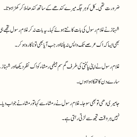
ضرورت تھی۔ کل کو ہر جگہ میرے کندھے کے ساتھ کندھا ملا کر کھڑا ہوتا۔
شہناز نے غلام رسول کی بات کاٹتے ہوئے کہا۔ یہ بات نہ کر غلام رسول تجھے ہی
بھی ایسا کہ اک عرصے تک واپس نہ پلٹا اور جب آیا بھی تو ناکارہ ہو کر۔
غلام رسول نے اپنی پائنتی کی طرف گم سم بیٹھی رمشاء کو اک نظر دیکھا اور شہناز 
سارے دن کا تھکا ہوا ہوں۔
جا میری دھی تو بھی سو جا۔ غلام رسول نے رمشاء سے کہا تو رمشاء نے جواب دیا۔ نہیں
نہیں ہر وقت تجھ سے لڑتی رہتی ہے۔