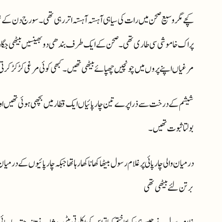
کچے مگر وسیع صحن میں رات کی سیاہی آہستہ آہستہ اتر رہی تھی۔ سورج دن کے تما
پر اک خاموشی سی طاری تھی۔ صحن کے ایک طرف بندھی دو بھینسیں بیٹھی جگالی
مرغیاں اپنے پروں میں چونچیں چھپائے بیٹھی تھیں۔ کبھی کوئی مرغی کڑ کڑ کرتی 
شیشم کے درخت سے ذرا پرے تین چارپائیاں ایک قطار میں بچھی ہوئی تھیں اور ان
بولتا ثبوت تھیں۔
درمیان والی چارپائی پر غلام رسول بیٹھا کھانا کھا رہا تھا جبکہ چارپائیوں کے درمی
برتن لئے بیٹھی تھی