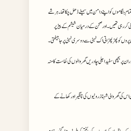
م ہنگاموں کو اپنے دامن میں سمیٹے ڈھل چکا تھا ۔ ہر شے
 کر رہی تھیں۔ اور صحن کے درمیان شیشم کے پیڑ پر
پروں کو پھڑپھڑاتی اک ٹہنی سے دوسری ٹہنی پر جا بیٹھتی۔
 پر بچھی سفید اجلی چادریں گھر والوں کی نفاست کا منہ
ان اس کی گھر والی شہناز روٹیوں کی چنگیر اور کھانے کے