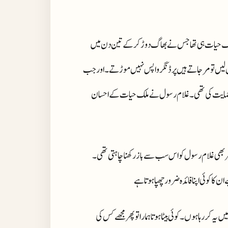
یہ ملک حیات ہی تھا جس نے بھاگ دوڑ کر کے تین دن میں
 لیں تو مر جاتے ہیں پر ڈنگر واپس نہیں موڑتے۔ اور جب
میری حمایت کی تھی ۔ غلام رسول نے ملک حیات کے احسان
ن پھر بھی غلام رسول کو اس سب سے باز رکھنا چاہتی تھی۔
کا کوئی اپنا فائدہ ضرور چھپا ہوتا ہے
ہ کر رہا ہوں۔ کوئی بیٹا ہوتا ہمارا تو پھر مجھے کس کی