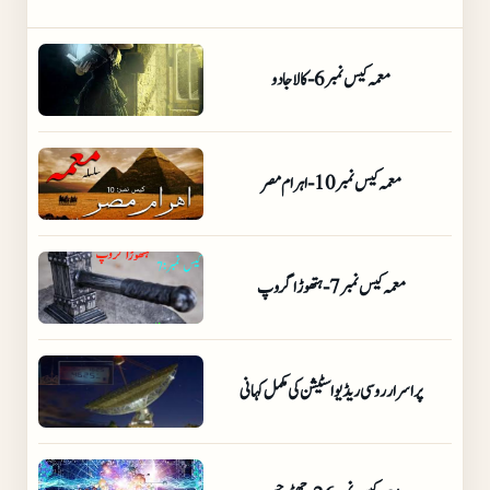
معمہ کیس نمبر 6 - کالا جادو
معمہ کیس نمبر 10 - اہرام مصر
معمہ کیس نمبر 7 - ہتھوڑا گروپ
پراسرار روسی ریڈیو اسٹیشن کی مکمل کہانی