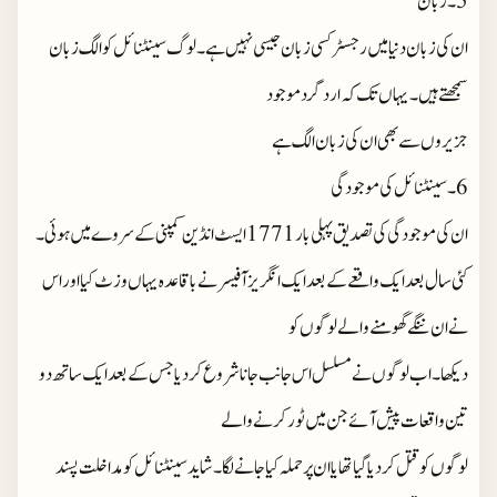
5۔زبان
ان کی زبان دنیا میں رجسٹر کسی زبان جیسی نہیں ہے۔لوگ سینٹنائل کو الگ زبان
سمجھتے ہیں۔یہاں تک کہ اردگرد موجود
جزیروں سے بھی ان کی زبان الگ ہے
6۔سینٹنائل کی موجودگی
ان کی موجودگی کی تصدیق پہلی بار 1771 ایسٹ انڈین کمپنی کے سروے میں ہوئی۔
کئی سال بعد ایک واقعے کے بعد ایک انگریز آفیسر نے باقاعدہ یہاں وزٹ کیا اور اس
نے ان ننگے گھومنے والے لوگوں کو
دیکھا۔اب لوگوں نے مسلسل اس جانب جانا شروع کر دیا جس کے بعد ایک ساتھ دو
تین واقعات پیش آئے جن میں ٹور کرنے والے
لوگوں کو قتل کر دیا گیا تھا یا ان پر حملہ کیا جانے لگا۔شاید سینٹنائل کو مداخلت پسند