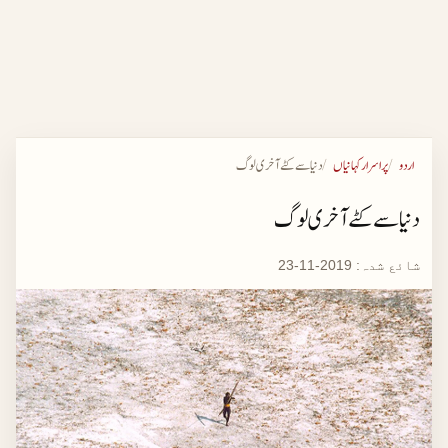
اردو
پراسرار کہانیاں
دنیا سے کٹے آخری لوگ
دنیا سے کٹے آخری لوگ
شائع شدہ:
2019-11-23