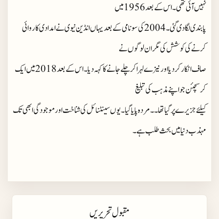
نہیں آئی تھی۔اس کے بعد 1956 میں
پابندی لگا دی گئی۔2004 کی سونامی کے بعد یہاں انڈین نیوی نے امدادی کاروائی
کرنے کی کوشش کی مگر ان لوگوں نے
صاف انکار کر دیا اور نیزے لہرا کر چلے جانے کا کہہ دیا۔اس کے بعد 2018 میں ایک
کرسچئن جو اپنے مذہب کی تبلیغ
کیلئے جزیرے پر گیا تھا۔۔مردہ پایا گیا۔یوں سینٹنائل کی شناخت اور موجودگی ابھی تک
مہذب دنیا میں بحث طلب ہے۔
مقبول تحریریں