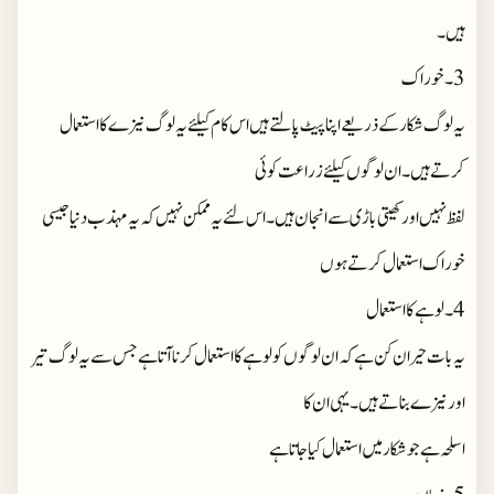
ہیں۔
3۔خوراک
یہ لوگ شکار کے ذریعے اپنا پیٹ پالتے ہیں اس کام کیلئے یہ لوگ نیزے کا استعمال
کرتے ہیں۔ان لوگوں کیلئے زراعت کوئی
لفظ نہیں اور کھیتی باڑی سے انجان ہیں۔اس لئے یہ ممکن نہیں کہ یہ مہذب دنیا جیسی
خوراک استعمال کرتے ہوں
4۔لوہے کا استعمال
یہ بات حیران کن ہے کہ ان لوگوں کو لوہے کا استعمال کرنا آتا ہے جس سے یہ لوگ تیر
اور نیزے بناتے ہیں۔یہی ان کا
اسلحہ ہے جو شکار میں استعمال کیا جاتا ہے