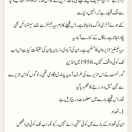
برابر ہے مگر آج ہم ایک ایسے قبیلے کی بات کریں گے جو اس قدر کٹا ہوا اور مہذب دنیا
سے الگ قبیلہ ہے کہ انہیں دنیا سے
کٹے ہوئے آخری لوگ مانا جاتا ہے۔اس قبیلے کا نام سینٹینلز ہے جسے سینٹنائل بھی
پکارا جاتا ہے۔بنگال کے کنارے آباد یہ
سینٹینلیز جزیرہ ان کا مسکن ہے۔ان کی آبادی،زبان یا ان کی حقیقت کیا ہے اس اب
تک کوئی واقف نہیں۔1956 میں انڈین
گورنمنٹ نے اس جزیرے کی طرف آمد پر پابندی لگا دی تھی۔لوگوں کو اس جزیرے
سے تین میل دور رہنے کا حکم دیا گیا
تھا۔اس قبیلے بارے میں معلومات درج ذیل ہے
1۔تعداد
ان کی تعداد کے بارے میں کوئی حتمی رائے نہیں۔کیونکہ اب تک کوئی ایسا شخص