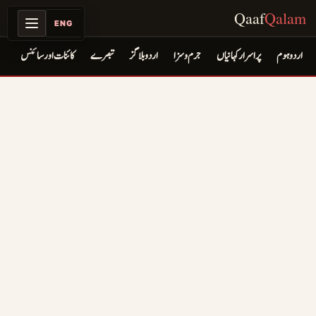
Qaaf
Qalam
ENG
اردو ہوم
پراسرار کہانیاں
جرم و سزا
اردو بلاگز
تبصرے
کائنات اور سائنس