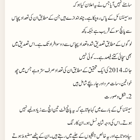
سامنے نہیں آیا جس نے یہ اعلان کیا ہو کہ
وہ سینٹنائل کے پاس رہ چکا ہے۔چند اندازے ہیں جن کے مطابق ان کی تعداد پچاس
سے پانچ سو کے قریب ہے جبکہ کچھ
لوگوں کے مطابق تصدیق شدہ تعداد پچاس سے دو سو افراد تک ہے۔اس تصدیق میں
بھی سچائی کتنے فیصد ہے۔۔کوئی نہیں
جانتا۔2014 کی ایک تحقیق کے مطابق ان کی تعداد صرف سترہ ہے جس میں چھ
خواتین،سات مرد اور چار بچے شامل ہیں
2۔شکل وصورت
سینٹنائل کے بارے میں کہا جاتا ہے کہ یہ پانچ فٹ تین انچ سے زیادہ لمبے نہیں
ہوتے۔اس کی وجہ شاید نسل ہو۔ان کا رنگ
سیاہ ہوتا ہے اور یہ خالص جنگلیوں کے حلیے میں رہتے ہیں۔ان کے پٹھے مضبوط ہوتے