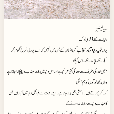
سينٹينليز
دنیا سے کٹے آخری لوگ
یوں تو یہ دنیا اتنی وسیع ہے کسی انسان کے بس میں نہیں کہ اسے پوری طرح گھوم کر
دیکھ سکے یا پڑھ سکے۔اس کیلئے
ہمیں خدا کی طرف سے عطا کی گئی عمر کم ہے اور اس دنیا میں جسے مہذب دنیا پکارا جاتا ہے
وہاں کچھ لوگوں کو ہم جنگلی
کہہ کر پکارتے ہیں۔وحشی بھی بولا جاتا ہے۔ایسے بہت سے قبائل دنیا میں آباد ہیں جن
کا مہذب دنیا سے رابطہ نہ ہونے کے