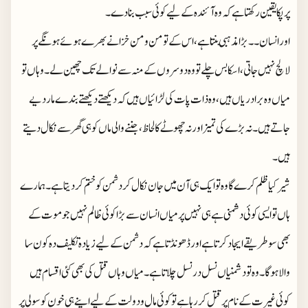
پر پکا یقین رکھتا ہے کہ وہ آئندہ کےلیے کوئی سبب بنا دے۔
اور انسان ۔۔ بڑا مذہبی بنتا ہے، اس کے تو من و من خزانے بھرے ہوئے ہونگے پر
لالچ نہیں جاتی، اسکا بس چلے تو وہ دوسروں کے منہ سے نوالے تک چھین لے ۔ وہاں تو
میاں وہ برادریاں ہیں، وہ ذات پات کی لڑائیاں ہیں کہ دیکھتے دیکھتے بندے مار دیے
جاتے ہیں ۔ نہ بڑے کی تمیز اور نہ چھوٹے کا لحاظ، جننے والی ماں کو ہی گھر سے نکال دیتے
ہیں ۔
شیر کیا ظلم کرے گا وہ تو ایک ہی آن میں جان نکال کر دشمن کو ختم کر دیتا ہے ۔ ہمارے
ہاں تو ایسی کوئی دشمنی ہے ہی نہیں پر میاں انسان سے بڑا کوئی ظالم نہیں جو موت کے
بھی سو طریقے ایجاد کرتا ہے اور ڈھونڈتا ہے کہ دشمن کےلیے زیادہ تکلیف دہ کون سا
والا ہو گا ۔ وہ تو دشمنیاں نسل در نسل چلاتا ہے۔ میاں وہاں قتل کی بھی کئی اقسام ہیں
کوئی غیرت کے نام پر قتل کر رہا ہے تو کوئی مال و دولت کےلیے اپنے ہی خون کو سولی پر