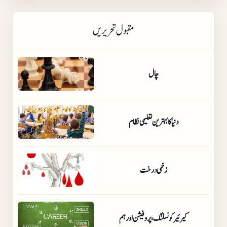
مقبول تحریریں
چال
دنیا کا بہترین تعلیمی نظام
زخمی درخت
کیرئیر کونسلنگ،پروفیشن اور ہم