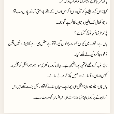
ہاتھ مر جاتا ہے پچھلوں کو عذاب ڈال کر ۔
کیا بتاؤں کیسے بچ بچا کر آئی ہوں اگر اس انسان کے ہتھے چڑھتی تو ہاتھ پاوں سب توڑ
دیتا،کھال تک اکھیڑ دیتا ایسا ظالم ہے نگوڑا ۔۔
بی لومڑی ؛ کیا تو سچ کہتی ہے ؟
ہاں بےوقوف میں کیوں جھوٹ بولوں گی۔ تو تو بےعقل ہی رہے گا ہمیشہ، نہیں یقین
تو خود جا کر دیکھ لے مجھے کیا ۔
نا بی؛ توبہ کرو مجھے تو تم پر پورا یقین ہے۔ یہاں کیوں کھڑی ہو، چلو چلو جنگل کو چلیں۔
کہیں انسان نہ آ جائے اور ہمیں پکڑ کر نہ لے جائے ۔
ہاں ہاں ، چلو چلو، اپنا جنگل ہی اچھا ہے۔ میاں سنانے کو تو اور بھی بڑے قصے ہیں اس
انسان کے پر کیوں اپنا جی جلانا، اللہ ہی اس انسان کو ہدایت دے ۔