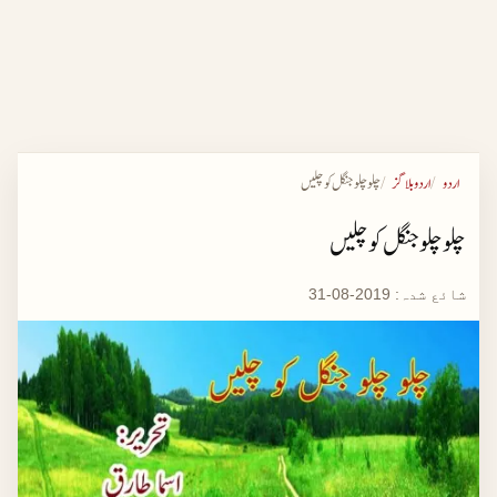
اردو
اردو بلاگز
چلو چلو جنگل کو چلیں
چلو چلو جنگل کو چلیں
شائع شدہ:
2019-08-31