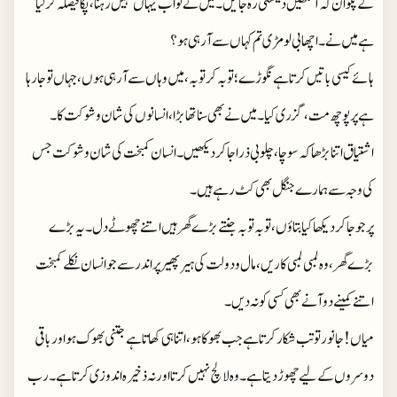
کے پکوان کہ آنکھیں دیکھتی رہ جائیں۔ میں نے تو اب یہاں نہیں رہنا، پکا فیصلہ کر لیا
ہے میں نے۔اچھا بی لومڑی تم کہاں سے آ رہی ہو ؟
ہائے کیسی باتیں کرتا ہے نگوڑے؛ توبہ کر توبہ ، میں وہاں سے آ رہی ہوں، جہاں تو جا رہا
ہے پر پوچھ مت،گزری کیا۔ میں نے بھی سنا تھا بڑا، انسانوں کی شان و شوکت کا۔
اشتیاق اتنا بڑھا کہ سوچا، چلو بی ذرا جا کر دیکھیں۔ انسان کمبخت کی شان و شوکت جس
کی وجہ سے ہمارے جنگل بھی کٹ رہے ہیں ۔
پر جو جا کر دیکھا کیا بتاؤں، توبہ توبہ جنتے بڑے گھر ہیں اتنے چھوٹے دل۔ یہ بڑے
بڑے گھر،وہ لمبی لمبی کاریں، مال و دولت کی ہیر پھیر پر اندر سے جو انسان نکلے کمبخت
اتنے کمینے دو آنے بھی کسی کو نہ دیں۔
میاں! جانور تو تب شکار کرتا ہے جب بھوکا ہو، اتنا ہی کھاتا ہے جتنی بھوک ہو اور باقی
دوسروں کےلیے چھوڑ دیتا ہے ۔ وہ لالچ نہیں کرتا اور نہ ذخیرہ اندوزی کرتا ہے ۔ رب