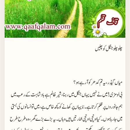
چلو چلو جنگل کو چلیں
میاں گیڈر، یہ تم کدھر کو آ رہے ہو ؟
بی لومڑی! میں نے نہیں یہاں جنگل میں رہنا،شیر ظالم ہے بادشاہت کے رعب میں
ہم جانوروں پر ظلم کرتا ہے۔ نا یہاں پر کھانے کو کچھ خاص ہے، میں تو انسانوں کی بستی
میں جا رہا ہوں۔ کیا اونچی اونچی عمارتیں ہیں وہاں۔ یہ بڑے بڑے گھر، وہ طرح طرح