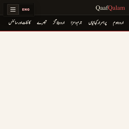
Qaaf
Qalam
ENG
اردو ہوم
پراسرار کہانیاں
جرم و سزا
اردو بلاگز
تبصرے
کائنات اور سائنس