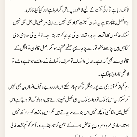
ٹانک رہا ہے تو کوئی تخت کےلیے لاشوں پہ لاش گرا رہا ہے اور کیا کیا بتاؤں ۔
بڑا افضل بنا پھرتا ہے یہ انسان کمبخت آزاد بھی نہیں ہے اپنی مرضی ہل جل بھی نہیں
سکتا۔ حاکموں کا ماتحت ہے ہر وقت ان کی بجا بجا کرتا رہتا ہے ۔ قانون کی وہ بڑی بڑی
کتابیں ہیں، پڑھنے بیٹھو تو رات پڑ جائے پر صفحے ختم نہ ہو مگر اصل قانون تو جنگل کے
قانون سے بھی گندا ہے۔ عدل و انصاف تو صرف دکھانے کے واسطے ہوتا ہے ویسے تو
لاٹھی کا راج چلتا ہے ۔
ہم کم از کم آزادی سے پورا جنگل تو گھوم پھر سکتے ہیں اور وہ بےوقوف انسان یہ بھی نہیں
کرسکتا ۔ یہ اس کا ملک تو وہ اسکا ملک یہ ہی کھیل کھیلتے رہتے ہیں، وہ لوگ تو اور پتا ہے اس
کھیل میں ملتا کسی کو کچھ نہیں بس بندے مر جاتے ہیں مگر اس بدبخت کو ذرا دکھ نہیں
ہوتا۔ ساری عمر دوسروں پر قابض ہونے کے جتن کرتا رہتا ہے اور آخر کو کم بخت خالی