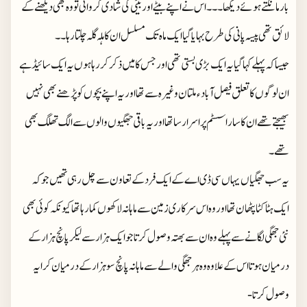
بار مانگتے ہوئے دیکھا ۔۔۔اس نے اپنے بیٹے اور بیٹی کی شادی کروائی تو وہ بھی دیکھنے کے
لائق تھی پیسہ پانی کی طرح بہایا گیا ایک ماہ تک مسلسل ان کا ہلہ گلہ چلتا رہا ۔۔
جیسا کہ پہلے کہا گیا یہ ایک بڑی بستی تھی اور جس کا میں ذکر کر رہا ہوں یہ ایک سائیڈ ہے
ان لوگوں کا تعلق فیصل آباد ٫ ملتان وغیرہ سے تھا اور یہ اپنے بچوں کو پڑھنے بھی نہیں
بھیجتے تھے ان کا سارا سسٹم پراسرار سا تھا اور یہ باقی جھگیوں والوں سے الگ تھلگ بھی
تھے ۔
یہ سب جھگیاں یہاں سی ڈی اے کے ایک فرد کے تعاون سے چل رہی تھیں جو کہ
ایک ہٹا کٹا پٹھان تھا اور وہ اس سرکاری زمین سے ماہانہ لاکھوں کما رہا تھا کیونکہ کوئی بھی
نئی جھگی لگانے سے پہلے وہ ان سے بھتہ وصول کرتا جو ایک ہزار سے لیکر پانچ ہزار کے
درمیان ہوتا اس کے علاوہ وہ ہر جھگی والے سے ماہانہ پانچ سو ہزار کے درمیان کرایہ
وصول کرتا-