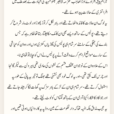
جرائم پیشہ افراد نے توڑا تھا جب محترمہ بینظیر بھٹو شہید کی شہادت کے بعد ملک میں
افراتفری کے حالات پیدا ہوئے تھے-
یہ لوگ ان حالات کا فائدہ اٹھاتے تھے اور باہر نکل کر توڑ پھوڑ اور لوٹ مار شروع کر
دیتے تھے- پولیس کے ساتھ ویسے بھی ان کا مک مکا چلتا رہتا تھا ظاہر ہے کہ جس
بندے کی جھگی کے سامنے سرشام ہی پولیس کی گاڑیاں کھڑی ہوں اور وہ ان کو عیاشی
کے سارے مواقع فراہم کرے وقت آنے پہ پولیس نے اس کو بچانا تو تھا ہی نا-
اس کے علاوہ ان کے نوجوان مختلف قسم کے نشوں کی عادی تھی ہیروئن سے لیکر گانجا
اور چرس تک بکتی تھی- اور یہ لوگ خود بھی نشئی تھے بھنگ تو خیر یہ پانی کے طور پہ
استعمال کرتے تھے- سر شام ہی ان کے لڑکے باہر سڑک پہ گھات لگا کر بیٹھ جاتے تھے
اور جو اکا دکا شکار اکیلا آدمی ان کے ہاتھ لگتا اس کو لوٹ لیتے تھے-
یہ عجیب مذاق بلکہ المیہ تھا کہ دارلحکومت کے مین روڈ پہ یہ کاروائیاں ہوتی تھیں اور