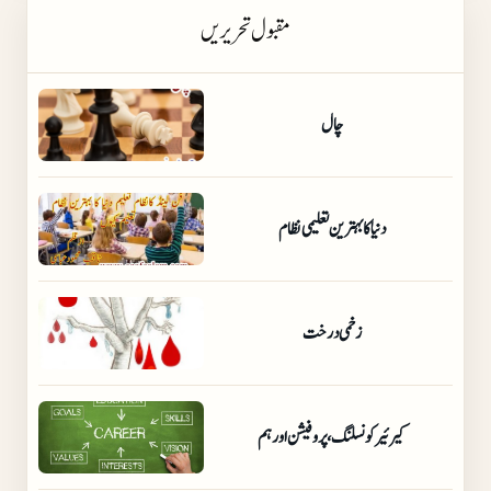
مقبول تحریریں
چال
دنیا کا بہترین تعلیمی نظام
زخمی درخت
کیرئیر کونسلنگ،پروفیشن اور ہم