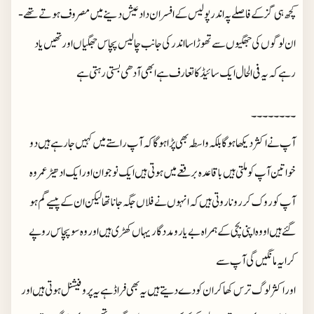
کچھ ہی گز کے فاصلے پہ اندر پولیس کے افسران داد عیش دینے میں مصروف ہوتے تھے-
ان لوگوں کی جھگیوں سے تھوڑا سا اندر کی جانب چالیس پچاس جھگیاں اور تھیں یاد
رہے کہ یہ فی الحال ایک سائیڈ کا تعارف ہے ابھی آدھی بستی رہتی ہے
۔۔۔۔۔۔۔۔
آپ نے اکثر دیکھا ہوگا بلکہ واسطہ بھی پڑا ہوگا کہ آپ راستے میں کہیں جا رہے ہیں دو
خواتین آپ کو ملتی ہیں باقاعدہ برقعے میں ہوتی ہیں ایک نوجوان اور ایک ادھیڑ عمر وہ
آپ کو روک کر رونا روتی ہیں کہ انہوں نے فلاں جگہ جانا تھا لیکن ان کے پیسے گم ہو
گئے ہیں او وہ اپنی بچی کے ہمراہ بے یار و مددگار یہاں کھڑی ہیں اور وہ سو پچاس روپے
کرایہ مانگیں گی آپ سے
اور اکثر لوگ ترس کھا کر ان کو دے دیتے ہیں یہ بھی فراڈ ہے یہ پروفیشنل ہوتی ہیں اور