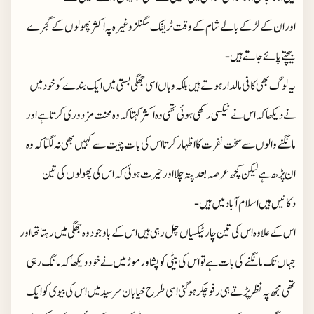
اور ان کے لڑکے بالے شام کے وقت ٹریفک سگنلز وغیرہ پہ اکثر پھولوں کے گجرے
بیچتے پائے جاتے ہیں-
یہ لوگ بھی کافی مالدار ہوتے ہیں بلکہ وہاں اسی جھگی بستی میں ایک بندے کو خود میں
نے دیکھا کہ اس نے ٹیکسی رکھی ہوئی تھی وہ اکثر کہتا کہ وہ محنت مزدوری کرتا ہے اور
مانگنے والوں سے سخت نفرت کا اظہار کرتا اس کی بات چیت سے کہیں بھی نہ لگتا کہ وہ
ان پڑھ ہے لیکن کچھ عرصہ بعد پتہ چلا اور حیرت ہوئی کہ اس کی پھولوں کی تین
دکانیں ہیں اسلام آباد میں ہیں-
اس کے علاوہ اس کی تین چار ٹیکسیاں چل رہی ہیں اس کے باوجود وہ جھگی میں رہتا تھا اور
جہاں تک مانگنے کی بات ہے تو اس کی بیٹی کو پشاور موڑ میں نے خود دیکھا کہ مانگ رہی
تھی مجھ پہ نظر پڑتے ہی رفو چکر ہو گئی اسی طرح خیابان سر سید میں اس کی بیوی کو ایک