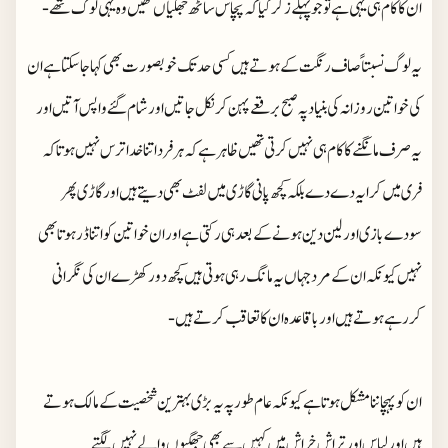
ان کا کام ہی یہی ہے تو جو پہلے زکر کیا کہ پچاس ساٹھ جھگیاں تھیں وہ یہی لوگ تھے -
یہ لوگ نسبتاً صاف رنگت کے ہوتے ہیں کسی حد تک خوبصورت بھی کہا جاسکتا ہے ان
کی خواتین روزانہ کی بنیاد پہ صبح برقعے پہن کر نکل جاتیں اور شام گئے واپس آتیں اور
یہ صرف مانگنے کا کام ہی نہیں کرتی تھیں ظاہر ہے کہ ہر فرد اتنا خدا ترس نہیں ہوتا کہ
فری میں کرایہ دے دے بلکہ کچھ پانی گاڑی میں لفٹ بھی دیتے ہیں اور گاڑی پھر
سودے بازی اور لین دین ہونے کے بعد ہی رکتی ہے اور ان خواتین کو اتنا ڈر ہوتا بھی
نہیں کیونکہ ان کے مرد جہاں یہ مانگ رہی ہوتی ہیں کچھ دور کھڑے ان کی نگرانی
کررہے ہوتے ہیں اور باقاعدہ ان کا تعاقب کرتے ہیں-
ان کو پہچاننا مشکل ہوتا ہے کیونکہ عام طور پہ یہ بڑی بہترین شخصیت کے مالک ہوتے
ہیں اور لباس اور تراش خراش میں کہیں سے بھی جھگیوں والے نہیں لگتے