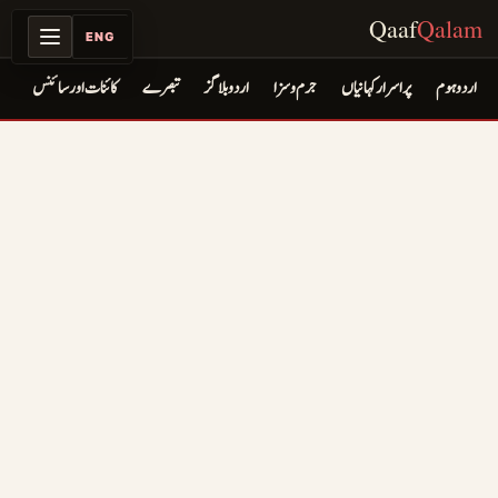
Qaaf
Qalam
ENG
اردو ہوم
پراسرار کہانیاں
جرم و سزا
اردو بلاگز
تبصرے
کائنات اور سائنس