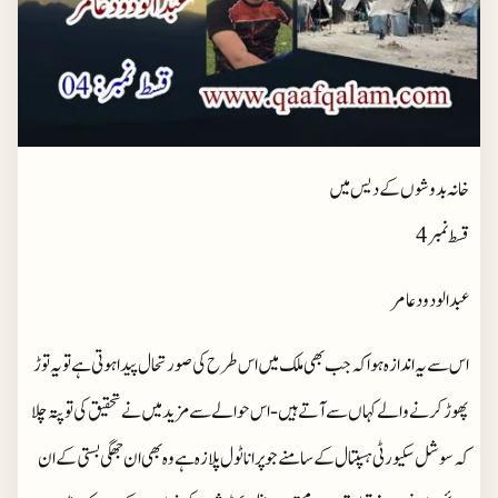
خانہ بدوشوں کے دیس میں
قسط نمبر 4
عبدالودودعامر
اس سے یہ اندازہ ہوا کہ جب بھی ملک میں اس طرح کی صورتحال پیدا ہوتی ہے تو یہ توڑ
پھوڑ کرنے والے کہاں سے آتے ہیں- اس حوالے سے مزید میں نے تحقیق کی تو پتہ چلا
کہ سوشل سکیورٹی ہسپتال کے سامنے جو پرانا ٹول پلازہ ہے وہ بھی ان جھگی بستی کے ان