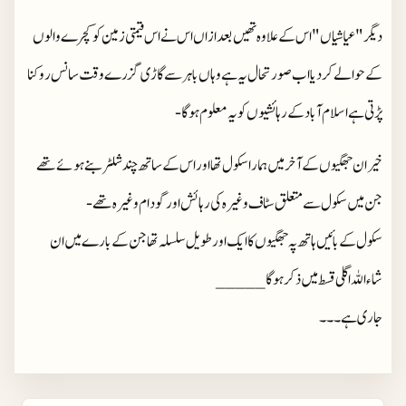
دیگر "عیاشیاں" اس کے علاوہ تھیں بعد ازاں اس نے اس قیمتی زمین کو کچرے والوں
کے حوالے کر دیا اب صورتحال یہ ہے وہاں باہر سے گاڑی گزرے وقت سانس روکنا
پڑتی ہے اسلام آباد کے رہائشیوں کو یہ معلوم ہو گا-
خیر ان جھگیوں کے آخر میں ہمارا سکول تھا اور اس کے ساتھ چند شلٹر بنے ہوئے تھے
جن میں سکول سے متعلق سٹاف وغیرہ کی رہائش اور گودام وغیرہ تھے-
سکول کے بائیں ہاتھ پہ جھگیوں کا ایک اور طویل سلسلہ تھا جن کے بارے میں ان
شاءاللہ اگلی قسط میں ذکر ہو گا_____
جاری ہے ۔۔۔