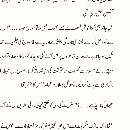
تسکین بخش رہی تھی ۔
"یہ چاند بھی کتنا خوش قسمت ہے جسے محبوب بھی ملا تو سورج جیسا ....." ا
سے خود جل کر اسے ٹھنڈی تابندگی بخشتا ہے اور یہ بے وفا سورج کی جلن سے شب 
نشین ہوجاتا ہے ۔ اسے ان شاعروں پر ہنسی آنے لگی جو چاند کو وفا کا استعارہ قر
سوچوں کے سمندر سے گھسیٹ کر حقیقت کی دنیا میں پٹخ ڈالا ۔ صدیوں پر محیط خ
ناگواری سے پلٹ کر دیکھا تو ہوٹل کا ملازم "عابد" اس کا منتظر تھا
"بھائی کچھ چاہئے.....؟" سگریٹ کی ڈبی کو تکتی للچائی ہوئی نظریں اس کے آن
"شائد کہ یہ ایک سگریٹ اسے اس سحرانگیز منظر کا رمز آشنا بنا دے ۔ " اس نے عاب