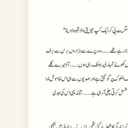
ٹ پی کر ایک کپ تیز پتی والا قہوہ لا دینا"
نڈلا رہے تھے ..... دور پرے سے ہزاروں برس سے برف
ں کھولے تمہاری راہ تک رہی ہوں ..... آؤ میرے گلے
ف الملوک پر گونجتی ہے اور صدیوں سے ہی اس خاموش ندا
ل کرتی چلی آرہی ہے ..... شائد یہی اس کی ابدی
زندگی کا شعلہ ہار گئی تھی ۔ اس نے بے خیالی میں بجھی