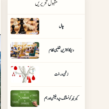
مقبول تحریریں
چال
دنیا کا بہترین تعلیمی نظام
زخمی درخت
کیرئیر کونسلنگ،پروفیشن اور ہم