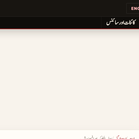
EN
کائنات اور سائنس
اردو
اردو بلاگز
سیف الملوک اور افسون شب