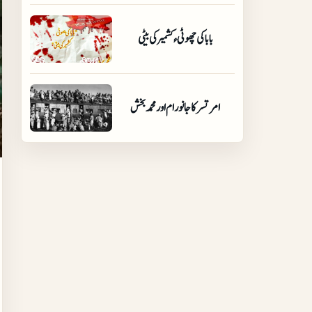
بابا کی چھوٹی ٫کشمیر کی بیٹی
امرتسر کا جانو رام اور محمد بخش