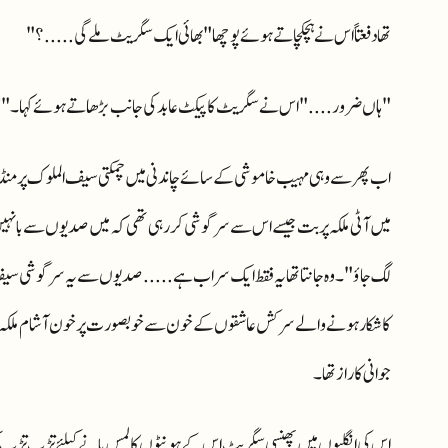
تھا دفعتاً اس نے ہچکچاتے ہوئے پوچھا "بھائی ایک سگریٹ ملے گی.....؟"
"ہاں ضرور ...." اس نے سگریٹ کا پیکٹ عابد کی جانب بڑھاتے ہوئے کہا ۔ "سگری
اب پھر سے وہی مہیب خاموشی کے سائے چاندنی میں چمکتی سیف الملوک پر م
میں آٹی ملکہ پربت جیسے اس سے سرگوشی کررہی تھی کہ میں صدیوں سے بانہی
لگ جاؤ" ۔ وہ جانتا تھا یہ فقط ایک سراب ہے ..... صدیوں سے یہ سرگوشی سی
کا شکار ہونے والے سرکش عاشقوں کے خون سے خوبصورت پر خون آشام ملکہ غس
جوانی کا راز تھا ۔
اس کی انگلیوں میں پھنسی سگریٹ اس کے ہونٹوں کا لمس پانے کیلئے تڑپ تڑپ کر 