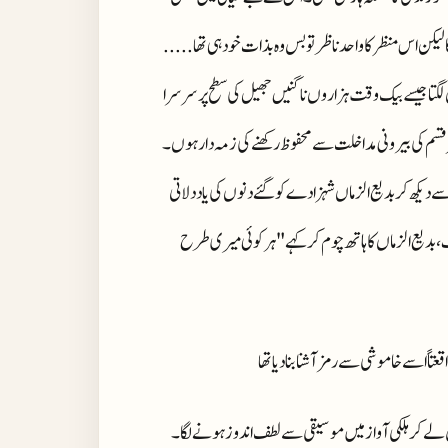
یکن اس منظر کا واحد ناظر تو بس وہ بذات خود ہی تھا .....
لگتا جیسے بیک وقت ہزاروں ناگنیں جھیل کی سطح پر سرسرا
ر قسم کی بیرونی مداخلت سے محفوظ رکھنے کی زمہ دار ہوں ۔
 دیکھ کر بدیع الزماں شہزادے کو گئے دنوں کی یاد دلاتی
ف ، بدیع الزماں کا ہاتھ چوم کر کہے "ہر کوئی میری طرح
اً اسے خاموشی سے رمز آشنا بنا دیا تھا
کر ہلکی آواز میں موسیقی سے لطف اندوز ہونے لگا ۔