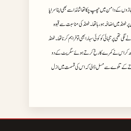
ں کے دامن میں چھپ چکا تھا شائد اسے بھی اپنا سراپا
 ٹھنڈ میں اضافہ ہورہا تھا ۔ ٹھنڈ کی مناسبت سے قہوہ
ی پر تنہائی کو کوئی سہارا بھی تو فراہم کرنا تھا ۔ ٹھنڈ
اٹھ کر اس نے کمرے کا رخ کرتے ہوئے سگریٹ کے دو
ے کے تلوے سے مسل ڈالی کہ اس کی قسمت میں ازل