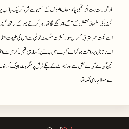
آدھی رات بیت چکی تھی چاند سیف الملوک کے حسن سے شرما کر ایک جانب پہاڑو
جھیل کی طلسماتی کشش کے آگے ماند لگنے لگا تھا ۔ ہر گزرتے پہر کے ساتھ جھیل پر
اسے نعمت غیر مترقبہ محسوس ہوا۔ کثرت سگریٹ نوشی سے اس کی طبیعت متلانے لگی تھ
اب ناقابل برداشت ہوکر اسے کمرے میں جانے پر اکسا رہی تھی ۔ کرسی سے 
تین گہرے گہرے کش لئے اور سیمنٹ کے پکے فرش پر سگریٹ پھینک کر جوت
سے مسلا جانا ہی لکھا تھا