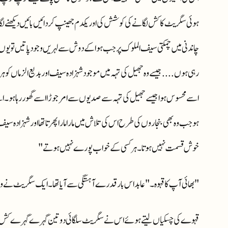
ہوئی سگریٹ کا کش لگانے کی کوشش کی اور یکدم جھینپ کر دائیں بائیں دیکھنے لگا ل
چاندنی میں چمکتی سیف الملوک پر جب ہوا کے دوش سے لہریں وجود پاتیں تو یوں 
رہی ہوں .... جیسے وہ جھیل کی تہہ میں موجود شہزادہ سیف اور بدیع الزماں کو ہ
اسے محسوس ہوا جیسے جھیل کی تہہ سے صدیوں سے امر جوڑا اسے گھور رہا ہو ۔ اسے
ہو جب وہ بھی بنجاروں کی طرح اس کی تلاش میں مارا مارا پھرتا تھا اور شہزادہ سی
خوش قسمت نہیں ہوتا ۔ ہر کسی کے خواب پورے نہیں ہوتے"
"بھائی آپ کا قہوہ ۔ " عابد اس بار قدرے آہستگی سے آیا تھا ۔ ایک سگریٹ نے واقعت
قہوے کی چسکیاں لیتے ہوئے اس نے سگریٹ سلگائی دو تین گہرے گہرے کش لے 