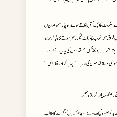
س نے سگریٹ کا ایک کش لگاتے ہوئے سوچا ۔ "جو صدیوں
فراق میں خوب چمکتا ہے لیکن سحر ہوتے ہی لجا کر پردہ
ار دیتے تھے ..... دفعتاً کسی کے قدموں کی چاپ نے اسے
اموشی کا ساز قدموں کی چاپ نے چپ کرا دیا تھا ۔ اس نے
ے کا مقصد بیان کررہی تھیں
د کو بغور دیکھتے ہوئے سوچا جو کہ یقیناً سگریٹ کا طالب