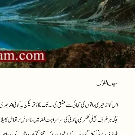
سیف الملوک
اس کو اندھیری راتوں کی تنہائی سے عشق کی حد تک لگاؤ تھا لیکن یہ کوئی اندھ
جگہ ہر طرف پھیلی نکھری چاندنی کی سرسراہٹ فضا میں خاموش ارتعاش پھیلا رہی
ٹھنڈی چاندنی اکثر گئے دنوں کے زخموں پر نمک چھڑکتی اور وہ تڑپ کر رہ جاتا 