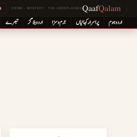
Qaaf
Qalam
G
CRIME · MYSTERY · THE UNEXPLAINED
اردو ہوم
پراسرار کہانیاں
جرم و سزا
اردو بلاگز
تبصرے