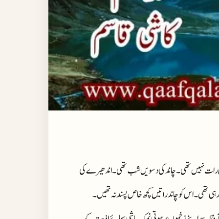
یری رات نہیں تھی ۔ چاند کی دسویں شب تھی ۔ اندھیرے کی
 تھی ۔ اس کو چاند راتیں کچھ خاص پسند نہ تھیں ۔
پر آج اسے اپنے زخموں پر ہوتی نمک پاشی بجائے اذیت کے