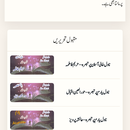
پر مانتا بھی ہے۔
مقبول تحریریں
ناول خالی آسمان پر تبصرہ – حریم فاطمہ
ناول یارم پر تبصرہ – حورالعین اقبال
ناول یارم پر تبصرہ – عائشہ پرویز