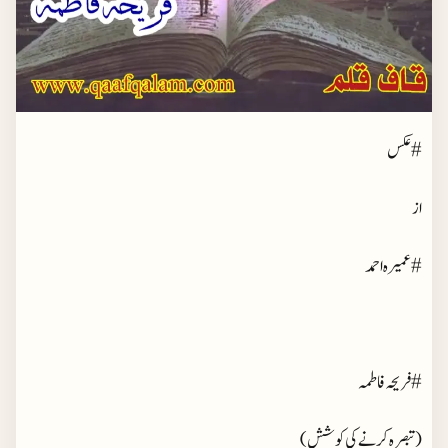
#عکس
از
#عمیرہ احمد
#فریحہ فاطمہ
(تبصرہ کرنے کی کوشش)