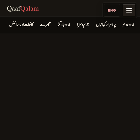
Qaaf
Qalam
ENG
اردو ہوم
پراسرار کہانیاں
جرم و سزا
اردو بلاگز
تبصرے
کائنات اور سائنس