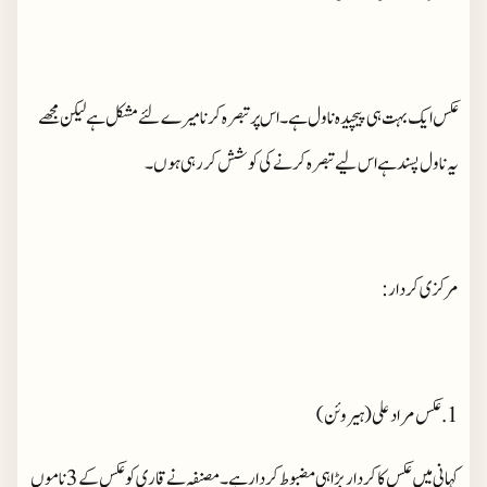
عکس ایک بہت ہی پیچیدہ ناول ہے۔اس پر تبصرہ کرنا میرے لئے مشکل ہے لیکن مجھے
یہ ناول پسند ہے اس لیے تبصرہ کرنے کی کوشش کر رہی ہوں۔
مرکزی کردار:
1.عکس مراد علی(ہیروئن)
کہانی میں عکس کا کردار بڑا ہی مضبوط کردار ہے۔مصنفہ نے قاری کو عکس کے 3 ناموں