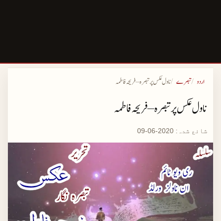
اردو
تبصرے
ناول عکس پر تبصرہ – فریحہ فاطمہ
ناول عکس پر تبصرہ – فریحہ فاطمہ
شائع شدہ:
2020-06-09