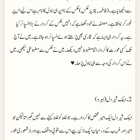
سے الجھایا ہے ۔(فاطمہ,چڑیا, عکس) عکس کے نام پر ہی ناول کا نام ہے اس لیے اس پر
غور کرنا بنتا ہے۔مصنفہ نے خود لکھا ہے کہ انہیں عکس کے کردار نے بڑا انسپائر کیا
ہے۔یہ کردار ہی ایسا ہے کہ قاری بھی پڑھتے ہوئے انسپائر ہوجاتا ہے۔میں نے آج
تک کسی عورت کا کردار اتنا مضبوط نہیں دیکھا۔میں نے عکس سے مضبوطی سیکھی۔میں
نے اس کردار کی وجہ سے ہی ناول پڑھا۔♥️
ایبک شیردل ایک امیر شخص کا کردار ہے۔جو غلط کو غلط کہنے سے نہیں گھبراتا لیکن جو
امیر اور غریب کے درمیان ایک لائن ہیے اس سے بخوبی واقف ہے اور لاشعوری طور