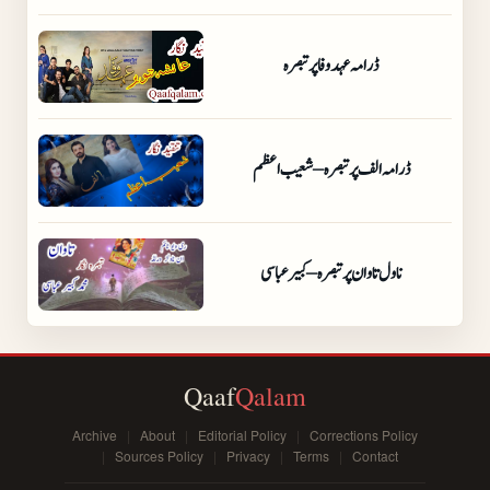
ڈرامہ عہد وفا پر تبصرہ
ڈرامہ الف پر تبصرہ – شعیب اعظم
ناول تاوان پر تبصرہ – کبیر عباسی
Qaaf
Qalam
Archive
About
Editorial Policy
Corrections Policy
Sources Policy
Privacy
Terms
Contact